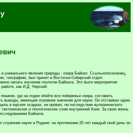
лу
евич
 и уникального явления природы - озера Байкал. Ссыльнопоселенец,
ию, географию, был принят в Восточно-Сибирский отдел
ожено начать изучение геологии Байкала. Это было мероприятие
 работе, как И.Д. Черский.
пешком, где на лодке обойти все побережье озера, составить
ть выводы, имеющие огромное значение для науки. Он отстаивал идею
щель в юрских осадках, ни провал, ни последствие вулканического
тектонических и геологических схем внутренней Азии. За свою жизнь
исследованием Байкала.
ло служение науке и Родине: на протяжении 20 лет каждый свой день он