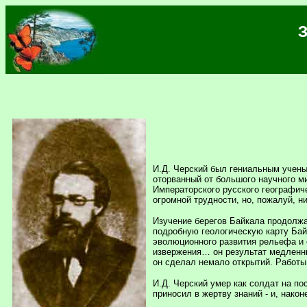
И.Д. Черский был гениальным учены
оторванный от большого научного м
Императорского русского географич
огромной трудности, но, пожалуй, ни
Изучение берегов Байкала продолжал
подробную геологическую карту Бай
эволюционного развития рельефа и о
извержения… он результат медленны
он сделал немало открытий. Работ
И.Д. Черский умер как солдат на по
приносил в жертву знаний - и, након