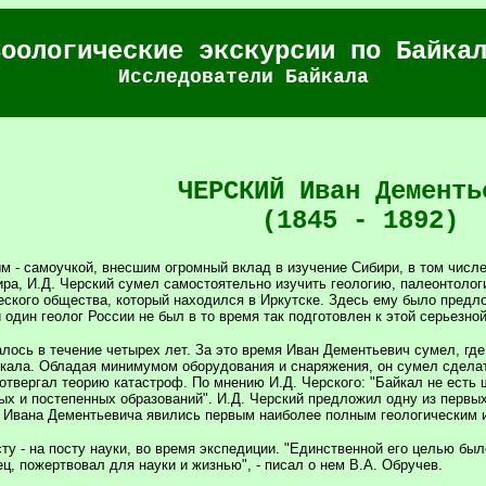
Зоологические экскурсии по Байка
Исследователи Байкала
ЧЕРСКИЙ Иван Дементь
(1845 - 1892)
м - самоучкой, внесшим огромный вклад в изучение Сибири, в том числе
ира, И.Д. Черский сумел самостоятельно изучить геологию, палеонтолог
еского общества, который находился в Иркутске. Здесь ему было предл
 один геолог России не был в то время так подготовлен к этой серьезной
ось в течение четырех лет. За это время Иван Дементьевич сумел, где 
кала. Обладая минимумом оборудования и снаряжения, он сумел сдела
твергал теорию катастроф. По мнению И.Д. Черского: "Байкал не есть 
х и постепенных образований". И.Д. Черский предложил одну из первых 
ы Ивана Дементьевича явились первым наиболее полным геологическим 
сту - на посту науки, во время экспедиции. "Единственной его целью бы
ец, пожертвовал для науки и жизнью", - писал о нем В.А. Обручев.